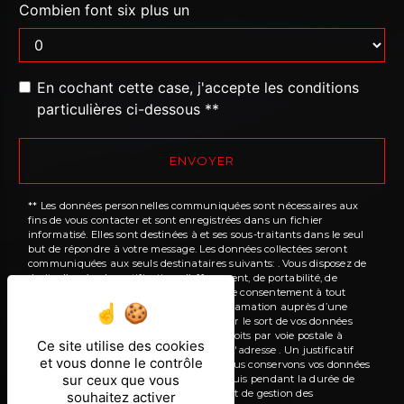
Combien font six plus un
En cochant cette case, j'accepte les conditions
particulières ci-dessous **
ENVOYER
** Les données personnelles communiquées sont nécessaires aux
fins de vous contacter et sont enregistrées dans un fichier
informatisé. Elles sont destinées à et ses sous-traitants dans le seul
but de répondre à votre message. Les données collectées seront
communiquées aux seuls destinataires suivants: . Vous disposez de
droits d’accès, de rectification, d’effacement, de portabilité, de
limitation, d’opposition, de retrait de votre consentement à tout
moment et du droit d’introduire une réclamation auprès d’une
autorité de contrôle, ainsi que d’organiser le sort de vos données
post-mortem. Vous pouvez exercer ces droits par voie postale à
Ce site utilise des cookies
l'adresse ou par courrier électronique à l'adresse . Un justificatif
et vous donne le contrôle
d'identité pourra vous être demandé. Nous conservons vos données
sur ceux que vous
pendant la période de prise de contact puis pendant la durée de
prescription légale aux fins probatoires et de gestion des
souhaitez activer