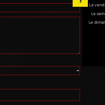
Le vend
Le sam
Le dima