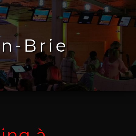
n-Brie
ing à