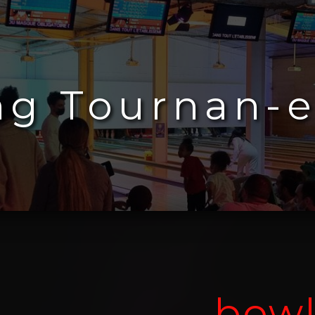
ng Tournan-e
bowl