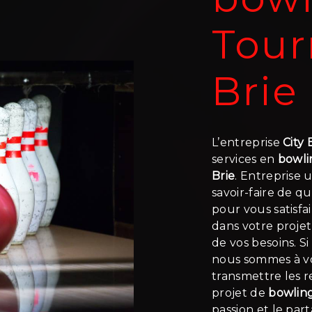
Tour
Brie
L’entreprise
City
services en
bowli
Brie
. Entreprise 
savoir-faire de q
pour vous satisf
dans votre proje
de vos besoins. S
nous sommes à vo
transmettre les 
projet de
bowlin
passion et le par