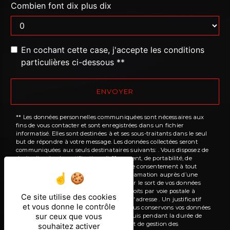
Combien font dix plus dix
En cochant cette case, j'accepte les conditions
particulières ci-dessous **
ENVOYER
** Les données personnelles communiquées sont nécessaires aux
fins de vous contacter et sont enregistrées dans un fichier
informatisé. Elles sont destinées à et ses sous-traitants dans le seul
but de répondre à votre message. Les données collectées seront
communiquées aux seuls destinataires suivants: . Vous disposez de
droits d’accès, de rectification, d’effacement, de portabilité, de
limitation, d’opposition, de retrait de votre consentement à tout
moment et du droit d’introduire une réclamation auprès d’une
autorité de contrôle, ainsi que d’organiser le sort de vos données
post-mortem. Vous pouvez exercer ces droits par voie postale à
Ce site utilise des cookies
l'adresse ou par courrier électronique à l'adresse . Un justificatif
et vous donne le contrôle
d'identité pourra vous être demandé. Nous conservons vos données
sur ceux que vous
pendant la période de prise de contact puis pendant la durée de
prescription légale aux fins probatoires et de gestion des
souhaitez activer