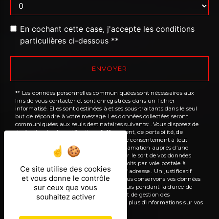
En cochant cette case, j'accepte les conditions
particulières ci-dessous **
ENVOYER
** Les données personnelles communiquées sont nécessaires aux
fins de vous contacter et sont enregistrées dans un fichier
informatisé. Elles sont destinées à et ses sous-traitants dans le seul
but de répondre à votre message. Les données collectées seront
communiquées aux seuls destinataires suivants: . Vous disposez de
droits d’accès, de rectification, d’effacement, de portabilité, de
limitation, d’opposition, de retrait de votre consentement à tout
moment et du droit d’introduire une réclamation auprès d’une
autorité de contrôle, ainsi que d’organiser le sort de vos données
post-mortem. Vous pouvez exercer ces droits par voie postale à
Ce site utilise des cookies
l'adresse ou par courrier électronique à l'adresse . Un justificatif
et vous donne le contrôle
d'identité pourra vous être demandé. Nous conservons vos données
sur ceux que vous
pendant la période de prise de contact puis pendant la durée de
prescription légale aux fins probatoires et de gestion des
souhaitez activer
contentieux. Consultez le site cnil.fr pour plus d’informations sur vos
droits.