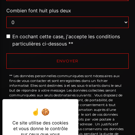
Combien font huit plus deux
En cochant cette case, j'accepte les conditions
particulières ci-dessous **
ENVOYER
** Les données personnelles communiquées sont nécessaires aux
fins de vous contacter et sont enregistrées dans un fichier
informatisé. Elles sont destinées à et ses sous-traitants dans le seul
but de répondre à votre message. Les données collectées seront
communiquées aux seuls destinataires suivants: . Vous disposez de
droits d’accès, de rectification, d’effacement, de portabilité, de
limitation, d’opposition, de retrait de votre consentement à tout
moment et du droit d’introduire une réclamation auprès d’une
autorité de contrôle, ainsi que d’organiser le sort de vos données
post-mortem. Vous pouvez exercer ces droits par voie postale à
Ce site utilise des cookies
l'adresse ou par courrier électronique à l'adresse . Un justificatif
et vous donne le contrôle
d'identité pourra vous être demandé. Nous conservons vos données
sur ceux que vous
pendant la période de prise de contact puis pendant la durée de