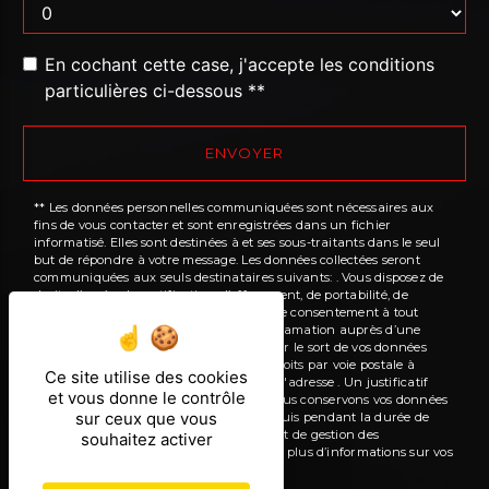
En cochant cette case, j'accepte les conditions
particulières ci-dessous **
ENVOYER
** Les données personnelles communiquées sont nécessaires aux
fins de vous contacter et sont enregistrées dans un fichier
informatisé. Elles sont destinées à et ses sous-traitants dans le seul
but de répondre à votre message. Les données collectées seront
communiquées aux seuls destinataires suivants: . Vous disposez de
droits d’accès, de rectification, d’effacement, de portabilité, de
limitation, d’opposition, de retrait de votre consentement à tout
moment et du droit d’introduire une réclamation auprès d’une
autorité de contrôle, ainsi que d’organiser le sort de vos données
post-mortem. Vous pouvez exercer ces droits par voie postale à
Ce site utilise des cookies
l'adresse ou par courrier électronique à l'adresse . Un justificatif
et vous donne le contrôle
d'identité pourra vous être demandé. Nous conservons vos données
sur ceux que vous
pendant la période de prise de contact puis pendant la durée de
prescription légale aux fins probatoires et de gestion des
souhaitez activer
contentieux. Consultez le site cnil.fr pour plus d’informations sur vos
droits.