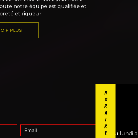
 Toute notre équipe est qualifiée et
opreté et rigueur.
OIR PLUS
Horaires
Du lundi a