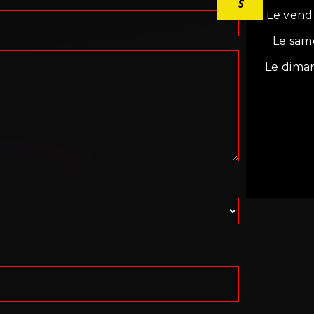
Le vend
Le sam
Le dima