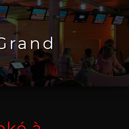
-Grand
oké à