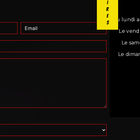
Du lundi a
Le vend
Le sam
Le dima