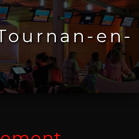
Tournan-en-
nement