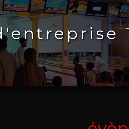
'entreprise 
évè