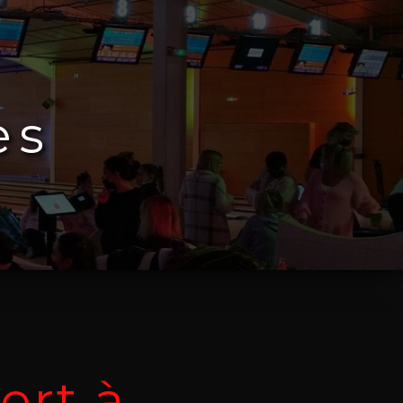
es
ert à