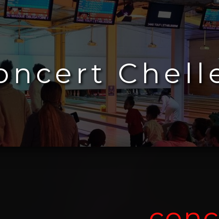
oncert Chell
conc