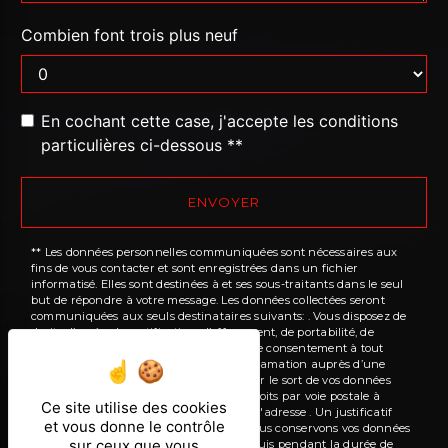
Combien font trois plus neuf
En cochant cette case, j'accepte les conditions
particulières ci-dessous **
ENVOYER
** Les données personnelles communiquées sont nécessaires aux
fins de vous contacter et sont enregistrées dans un fichier
informatisé. Elles sont destinées à et ses sous-traitants dans le seul
but de répondre à votre message. Les données collectées seront
communiquées aux seuls destinataires suivants: . Vous disposez de
droits d’accès, de rectification, d’effacement, de portabilité, de
limitation, d’opposition, de retrait de votre consentement à tout
moment et du droit d’introduire une réclamation auprès d’une
autorité de contrôle, ainsi que d’organiser le sort de vos données
post-mortem. Vous pouvez exercer ces droits par voie postale à
Ce site utilise des cookies
l'adresse ou par courrier électronique à l'adresse . Un justificatif
et vous donne le contrôle
d'identité pourra vous être demandé. Nous conservons vos données
sur ceux que vous
pendant la période de prise de contact puis pendant la durée de