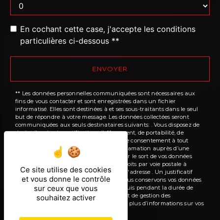
En cochant cette case, j'accepte les conditions
particulières ci-dessous **
ENVOYER
** Les données personnelles communiquées sont nécessaires aux
fins de vous contacter et sont enregistrées dans un fichier
informatisé. Elles sont destinées à et ses sous-traitants dans le seul
but de répondre à votre message. Les données collectées seront
communiquées aux seuls destinataires suivants: . Vous disposez de
droits d’accès, de rectification, d’effacement, de portabilité, de
limitation, d’opposition, de retrait de votre consentement à tout
moment et du droit d’introduire une réclamation auprès d’une
autorité de contrôle, ainsi que d’organiser le sort de vos données
post-mortem. Vous pouvez exercer ces droits par voie postale à
Ce site utilise des cookies
l'adresse ou par courrier électronique à l'adresse . Un justificatif
et vous donne le contrôle
d'identité pourra vous être demandé. Nous conservons vos données
sur ceux que vous
pendant la période de prise de contact puis pendant la durée de
prescription légale aux fins probatoires et de gestion des
souhaitez activer
contentieux. Consultez le site cnil.fr pour plus d’informations sur vos
droits.