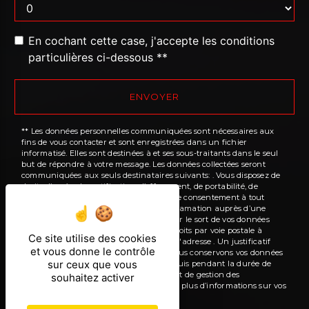
En cochant cette case, j'accepte les conditions
particulières ci-dessous **
ENVOYER
** Les données personnelles communiquées sont nécessaires aux
fins de vous contacter et sont enregistrées dans un fichier
informatisé. Elles sont destinées à et ses sous-traitants dans le seul
but de répondre à votre message. Les données collectées seront
communiquées aux seuls destinataires suivants: . Vous disposez de
droits d’accès, de rectification, d’effacement, de portabilité, de
limitation, d’opposition, de retrait de votre consentement à tout
moment et du droit d’introduire une réclamation auprès d’une
autorité de contrôle, ainsi que d’organiser le sort de vos données
post-mortem. Vous pouvez exercer ces droits par voie postale à
Ce site utilise des cookies
l'adresse ou par courrier électronique à l'adresse . Un justificatif
et vous donne le contrôle
d'identité pourra vous être demandé. Nous conservons vos données
sur ceux que vous
pendant la période de prise de contact puis pendant la durée de
prescription légale aux fins probatoires et de gestion des
souhaitez activer
contentieux. Consultez le site cnil.fr pour plus d’informations sur vos
droits.