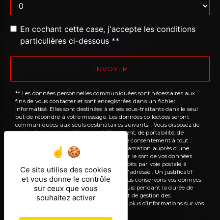
En cochant cette case, j'accepte les conditions
particulières ci-dessous **
ENVOYER
** Les données personnelles communiquées sont nécessaires aux
fins de vous contacter et sont enregistrées dans un fichier
informatisé. Elles sont destinées à et ses sous-traitants dans le seul
but de répondre à votre message. Les données collectées seront
communiquées aux seuls destinataires suivants: . Vous disposez de
droits d’accès, de rectification, d’effacement, de portabilité, de
limitation, d’opposition, de retrait de votre consentement à tout
moment et du droit d’introduire une réclamation auprès d’une
autorité de contrôle, ainsi que d’organiser le sort de vos données
post-mortem. Vous pouvez exercer ces droits par voie postale à
Ce site utilise des cookies
l'adresse ou par courrier électronique à l'adresse . Un justificatif
et vous donne le contrôle
d'identité pourra vous être demandé. Nous conservons vos données
sur ceux que vous
pendant la période de prise de contact puis pendant la durée de
prescription légale aux fins probatoires et de gestion des
souhaitez activer
contentieux. Consultez le site cnil.fr pour plus d’informations sur vos
droits.