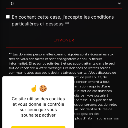
En cochant cette case, j'accepte les conditions
particulières ci-dessous **
ENVOYER
** Les données personnelles communiquées sont nécessaires aux
fins de vous contacter et sont enregistrées dans un fichier
informatisé. Elles sont destinées à et ses sous-traitants dans le seul
but de répondre à votre message. Les données collectées seront
communiquées aux seuls destinataires suivants: . Vous disposez de
droits d’accès, de rectification, d’effacement, de portabilité, de
limitation, d’opposition, de retrait de votre consentement à tout
moment et du droit d’introduire une réclamation auprès d’une
autorité de contrôle, ainsi que d’organiser le sort de vos données
post-mortem. Vous pouvez exercer ces droits par voie postale à
Ce site utilise des cookies
l'adresse ou par courrier électronique à l'adresse . Un justificatif
et vous donne le contrôle
d'identité pourra vous être demandé. Nous conservons vos données
sur ceux que vous
pendant la période de prise de contact puis pendant la durée de
prescription légale aux fins probatoires et de gestion des
souhaitez activer
contentieux. Consultez le site cnil.fr pour plus d’informations sur vos
droits.