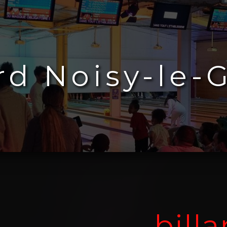
ard Noisy-le-
billa