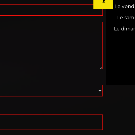
Le vend
Le sam
Le dima