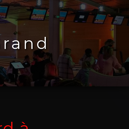
Grand
rd à