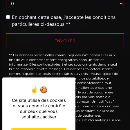
En cochant cette case, j'accepte les conditions
particulières ci-dessous **
ENVOYER
** Les données personnelles communiquées sont nécessaires aux
fins de vous contacter et sont enregistrées dans un fichier
informatisé. Elles sont destinées à et ses sous-traitants dans le seul
but de répondre à votre message. Les données collectées seront
communiquées aux seuls destinataires suivants: . Vous disposez de
droits d’accès, de rectification, d’effacement, de portabilité, de
limitation, d’opposition, de retrait de votre consentement à tout
moment et du droit d’introduire une réclamation auprès d’une
autorité de contrôle, ainsi que d’organiser le sort de vos données
post-mortem. Vous pouvez exercer ces droits par voie postale à
Ce site utilise des cookies
l'adresse ou par courrier électronique à l'adresse . Un justificatif
et vous donne le contrôle
d'identité pourra vous être demandé. Nous conservons vos données
sur ceux que vous
pendant la période de prise de contact puis pendant la durée de
prescription légale aux fins probatoires et de gestion des
souhaitez activer
contentieux. Consultez le site cnil.fr pour plus d’informations sur vos
droits.