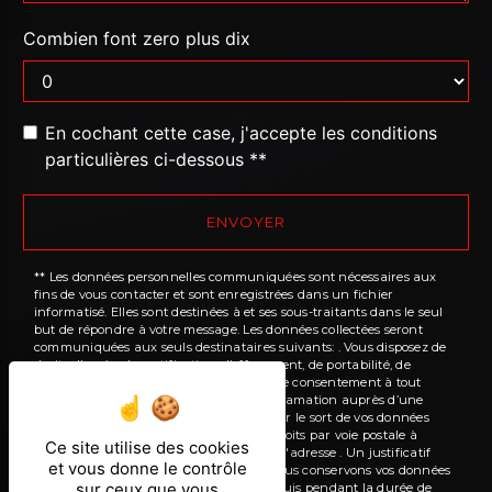
Combien font zero plus dix
En cochant cette case, j'accepte les conditions
particulières ci-dessous **
ENVOYER
** Les données personnelles communiquées sont nécessaires aux
fins de vous contacter et sont enregistrées dans un fichier
informatisé. Elles sont destinées à et ses sous-traitants dans le seul
but de répondre à votre message. Les données collectées seront
communiquées aux seuls destinataires suivants: . Vous disposez de
droits d’accès, de rectification, d’effacement, de portabilité, de
limitation, d’opposition, de retrait de votre consentement à tout
moment et du droit d’introduire une réclamation auprès d’une
autorité de contrôle, ainsi que d’organiser le sort de vos données
post-mortem. Vous pouvez exercer ces droits par voie postale à
Ce site utilise des cookies
l'adresse ou par courrier électronique à l'adresse . Un justificatif
et vous donne le contrôle
d'identité pourra vous être demandé. Nous conservons vos données
sur ceux que vous
pendant la période de prise de contact puis pendant la durée de