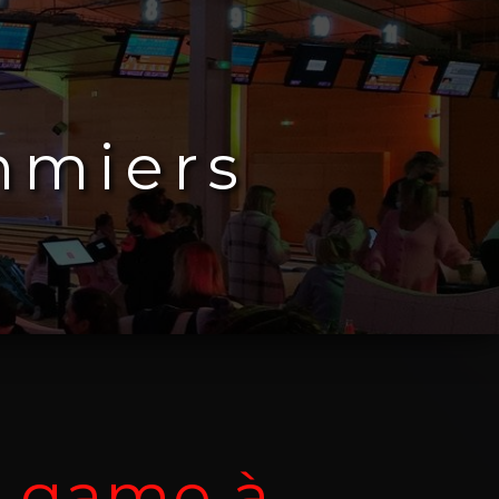
mmiers
r game à