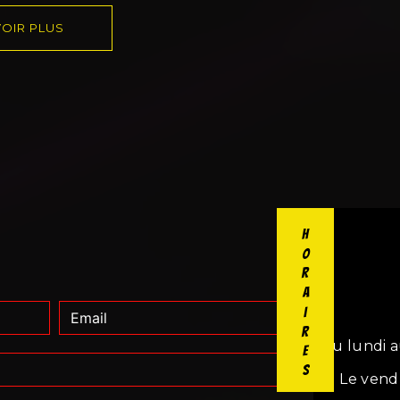
OIR PLUS
Horaires
Du lundi a
Le vend