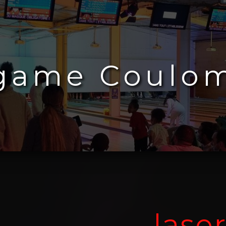
 game Coulo
lase