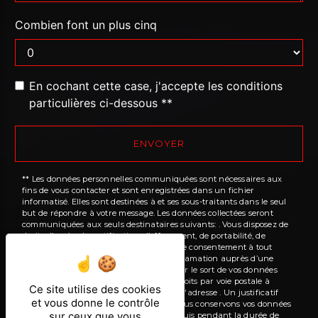
Combien font un plus cinq
En cochant cette case, j'accepte les conditions
particulières ci-dessous **
ENVOYER
** Les données personnelles communiquées sont nécessaires aux
fins de vous contacter et sont enregistrées dans un fichier
informatisé. Elles sont destinées à et ses sous-traitants dans le seul
but de répondre à votre message. Les données collectées seront
communiquées aux seuls destinataires suivants: . Vous disposez de
droits d’accès, de rectification, d’effacement, de portabilité, de
limitation, d’opposition, de retrait de votre consentement à tout
moment et du droit d’introduire une réclamation auprès d’une
autorité de contrôle, ainsi que d’organiser le sort de vos données
post-mortem. Vous pouvez exercer ces droits par voie postale à
Ce site utilise des cookies
l'adresse ou par courrier électronique à l'adresse . Un justificatif
et vous donne le contrôle
d'identité pourra vous être demandé. Nous conservons vos données
sur ceux que vous
pendant la période de prise de contact puis pendant la durée de