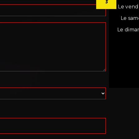
Le vend
Le sam
Le dima