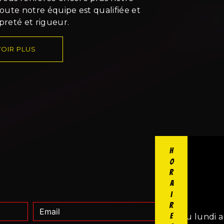
 Toute notre équipe est qualifiée et
opreté et rigueur.
OIR PLUS
Horaires
Du lundi a