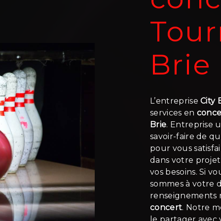
Tour
Brie
L’entreprise
City
services en
conce
Brie
. Entreprise 
savoir-faire de q
pour vous satisf
dans votre proje
vos besoins. Si v
sommes à votre d
renseignements n
concert
. Notre m
le partager avec