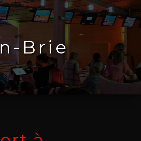
n-Brie
ert à